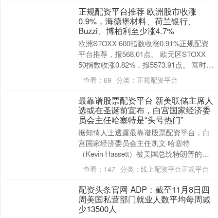
正规配资平台推荐 欧洲股市收涨
0.9%，海德堡材料、荷兰银行、
上证综指
3900.35
+21.92
+0.57%
Buzzi、博柏利至少涨4.7%
欧洲STOXX 600指数收涨0.91%正规配资
平台推荐，报568.01点。 欧元区STOXX
50指数收涨0.82%，报5573.91点。 富时泛
欧绩优300....
查看：
69
分类：
正规配资平台
最靠谱股票配资平台 新美联储主席人
选或在圣诞前宣布，白宫国家经济委
员会主任哈塞特是“头号热门”
深证成指
14110.12
-34.08
-0.24%
据知情人士透露最靠谱股票配资平台，白
宫国家经济委员会主任凯文·哈塞特
（Kevin Hassett）被美国总统特朗普的顾
问和盟友视为下一任美联储主席的领跑
查看：
147
分类：
线上配资平台正规平台
者，遴选....
配资头条官网 ADP：截至11月8日四
周美国私营部门就业人数平均每周减
少13500人