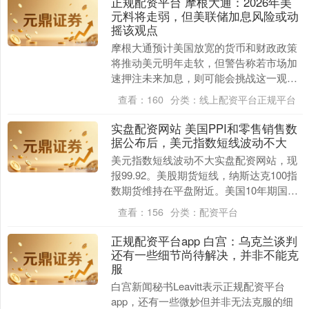
正规配资平台 摩根大通：2026年美
元料将走弱，但美联储加息风险或动
摇该观点
摩根大通预计美国放宽的货币和财政政策
将推动美元明年走软，但警告称若市场加
速押注未来加息，则可能会挑战这一观
点。 该银行由Meera Chandan和Arinda....
查看：
160
分类：
线上配资平台正规平台
实盘配资网站 美国PPI和零售销售数
据公布后，美元指数短线波动不大
美元指数短线波动不大实盘配资网站，现
报99.92。美股期货短线，纳斯达克100指
数期货维持在平盘附近。美国10年期国债
收益率短线波动不大，现报4.009%。现
查看：
156
分类：
配资平台
货....
正规配资平台app 白宫：乌克兰谈判
还有一些细节尚待解决，并非不能克
服
白宫新闻秘书Leavitt表示正规配资平台
app，还有一些微妙但并非无法克服的细