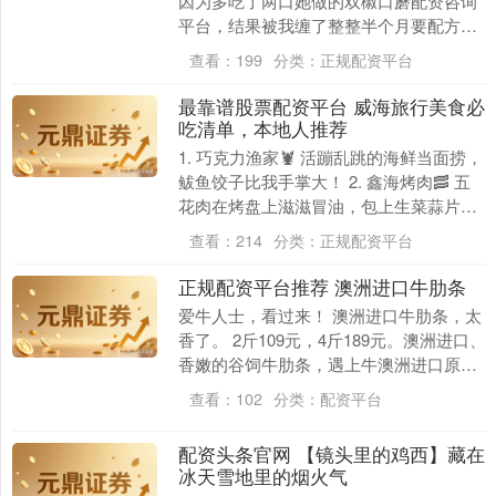
因为多吃了两口她做的双椒口蘑配资咨询
平台，结果被我缠了整整半个月要配方！
现在终于把这道"香到邻居来敲门"的家常
查看：
199
分类：
正规配资平台
菜复刻成功，必....
最靠谱股票配资平台 威海旅行美食必
吃清单，本地人推荐
1. 巧克力渔家🦞 活蹦乱跳的海鲜当面捞，
鲅鱼饺子比我手掌大！ 2. 鑫海烤肉🥓 五
花肉在烤盘上滋滋冒油，包上生菜蒜片一
口塞！ 3. 大京园🔥 风味茄子甜辣酥脆....
查看：
214
分类：
正规配资平台
正规配资平台推荐 澳洲进口牛肋条
爱牛人士，看过来！ 澳洲进口牛肋条，太
香了。 2斤109元，4斤189元。澳洲进口、
香嫩的谷饲牛肋条，遇上牛澳洲进口原切
牛肋条。 要知道牛肋条可是一头牛中的精
查看：
102
分类：
配资平台
华....
配资头条官网 【镜头里的鸡西】藏在
冰天雪地里的烟火气