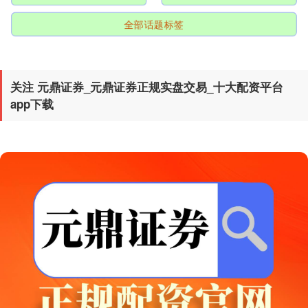
全部话题标签
北证50
1122.88
+3.42
+0.30%
关注 元鼎证券_元鼎证券正规实盘交易_十大配资平台
app下载
创业板指
3515.56
-19.58
-0.55%