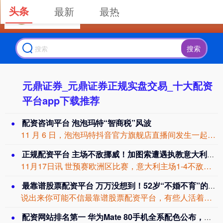
头条
最新
最热
搜索
元鼎证券_元鼎证券正规实盘交易_十大配资
平台app下载推荐
配资咨询平台 泡泡玛特“智商税”风波
11 月 6 日，泡泡玛特抖音官方旗舰店直播间发生一起引发广泛关注的直播事故。 ...
正规配资平台 主场不敌挪威！加图索遭遇执教意大利首败，此前5战全胜
11月17日讯 世预赛欧洲区比赛，意大利主场1-4不敌挪威。 此役是加图索执教意...
最靠谱股票配资平台 万万没想到！52岁“不婚不育”的苏有朋，早已走上了另一条道路！
说出来你可能不信最靠谱股票配资平台，有些人活着，就是和大多数人不一样。 他是那个...
配资网站排名第一 华为Mate 80手机全系配色公布，标准版有望首搭3D人脸识别