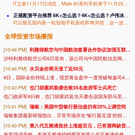
IT之家11月17日消息，Mate 80系列手机将于11月25日发布，新机现已开...
正规配资平台推荐 6K+怎么选？4K+怎么选？卢伟冰给出建议
可以预见国内新一轮智能手机新机即将井喷，这一波基本上是以中端机为主的，当然也有旗...
全球投资市场播报
[10:46 PM]
利雅得航空与中国航信签署合作协议加强互联互通
沙特利雅得航空公司6日宣布，该公司与中国民航信息网络股份有限公司（中国航信）近日签署分销合作协议，以进一步深化合作，加强沙特与中国之间的航空互联互通。 根据协议，双方将围绕全渠道分销、现代航空零售、数字化创新及未来旅客体验等领域开展合作。此协议还支持利雅得航空持续拓展包括中国在内的国际航线网络。 利雅得航空首席商务官文森特·科斯特表示：“中国是利雅得航空最具战略意义的增长市场之一。此次合作将为旅客带来更加个性化、无缝衔接的预订体验。” 中国航信董事长江波表示，期待双方深化合作，协同共建数字生态系统，共同推动航空新零售与新分销模式的发展。(新华社)
[10:46 PM]
水贝金价两天涨了近50元
6日，国际金价持续上涨，现货黄金盘中一度突破每盎司4300美元关口，创下七周以来新高。黄金期货价格也延续此前几个交易日的涨势。金价波动直接传导至国内黄金消费市场，深圳水贝黄金市场的批发报价这两天也应声上调。央视财经记者8月6日下午在深圳水贝市场看到，足金999首饰金的批发报价在1100元/克左右，比两天前上涨了近50元。记者了解到，与年初掀起的抢购潮相比，当下消费者的购金逻辑正在发生明显变化。面对金价波动，投资客普遍趋于保守，而婚庆刚需和保值型消费成为市场主力。与此同时，黄金回收和以旧换新业务呈现出明显的“冷热不均”。 （央视财经）
[10:43 PM]
也门胡塞武装袭击致35名政府军士兵死亡
也门政府军6日称，也门胡塞武装当天袭击该国东部马里卜省和哈德拉毛省的政府军军营和阵地，造成至少35名政府军士兵死亡、数十人受伤。 一名不愿透露姓名的官员说，也门胡塞武装在袭击中使用了无人机、弹道导弹等。部分伤者情况危急，死亡人数可能进一步上升。 也门紧急部队表示，袭击发生在政府军对该地区的犯罪网络和走私集团采取安全行动后。 也门胡塞武装尚未对袭击事件发表评论。 马里卜省是政府军的关键据点，也是也门主要的石油和天然气生产地。也门胡塞武装曾多次试图向该省首府推进，并曾与政府军在此激烈交战。(新华社)
[10:41 PM]
瑞银：美国中型银行股估值仍有20%上调空间
瑞银集团最新研报指出，尽管市场存在“银行股见顶”的担忧，但在有利的宏观背景及行业整合预期下，美国中型银行股仍具备显著的上涨潜力。分析师蒂穆尔·布拉齐勒（Timur Braziler）在报告中强调，当前银行业正处于几十年来最佳的经营环境之中，“尽管存在‘银行峰值’的担忧，但我们预计，下半年稳健的业绩（得益于季节性存款增长和贷款增速放缓）、有吸引力的相对价值以及并购活动的回升，将使该集团的估值继续上调20%。”
[10:40 PM]
第八代五粮液批价上涨超百元，已有酒商缺货并暂停报价
有市场消息称，多地五粮液经销商宣布第八代五粮液价格上涨，整箱批价上涨超百元，单瓶上涨30元。截至晚间，有酒商单箱批发价格报价对比上周上涨了130元。该酒商向《酒业内参》表示已经出现缺货情况。同时，也由于价格上涨过快，酒商已经暂停报价：“明天统一按行情报，现在不出货了。”五粮液对此暂无回应。（酒业内参）