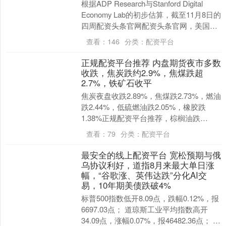
根据ADP Research与Stanford Digital
沪深300
4651.31
-6.85
-0.15%
Economy Lab的初步估算，截至11月8日的
四周配资头条官网配资头条官网，美国私
营部门就业....
查看：
146
分类：
配资平台
正规配资平台推荐 内盘期货夜市多数
收跌，焦炭跌约2.9%，焦煤跌超
2.7%，铁矿石收平
焦炭夜盘收跌2.89%，焦煤跌2.73%，燃油
跌2.44%，低硫燃油跌2.05%，橡胶跌
北证50
1122.88
+3.42
+0.30%
1.38%正规配资平台推荐，棕榈油跌
1.02%，沥青、PVC、玻璃、烧碱....
查看：
79
分类：
配资平台
最安全的线上配资平台 宽松预期与俄
乌协议利好，道指8月来最大单日涨
幅，“谷歌涨、英伟达跌”分化AI交
易，10年期美债跌破4%
标普500指数低开8.09点，跌幅0.12%，报
6697.03点； 道琼斯工业平均指数高开
创业板指
3515.56
-19.58
-0.55%
34.09点，涨幅0.07%，报46482.36点； 纳