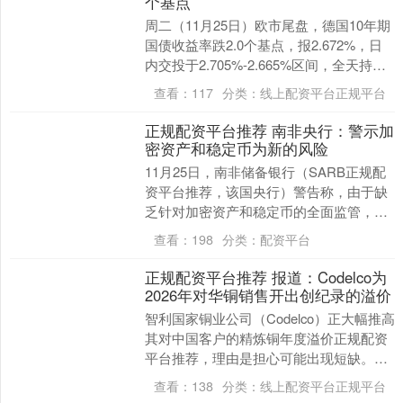
个基点
周二（11月25日）欧市尾盘，德国10年期
国债收益率跌2.0个基点，报2.672%，日
内交投于2.705%-2.665%区间，全天持续
走低。 两年期德债收益率涨....
查看：
117
分类：
线上配资平台正规平台
正规配资平台推荐 南非央行：警示加
密资产和稳定币为新的风险
11月25日，南非储备银行（SARB正规配
资平台推荐，该国央行）警告称，由于缺
乏针对加密资产和稳定币的全面监管，这
已成为一项新的风险，对该国的金融部门
查看：
198
分类：
配资平台
构成重大威....
正规配资平台推荐 报道：Codelco为
2026年对华铜销售开出创纪录的溢价
智利国家铜业公司（Codelco）正大幅推高
其对中国客户的精炼铜年度溢价正规配资
平台推荐，理由是担心可能出现短缺。据
知情人士透露，该公司向部分买家提供
查看：
138
分类：
线上配资平台正规平台
2026年....