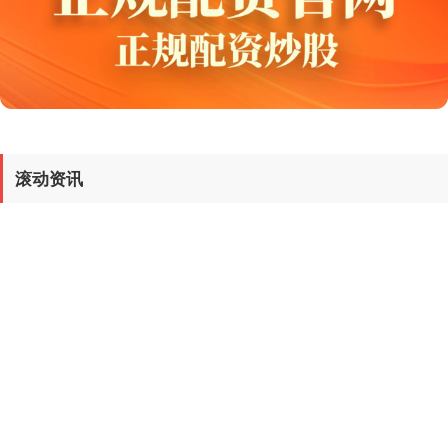
基金指数
7229.80
-1.63
-0.02%
滚动资讯
“中信杯”中国女子围甲联赛北京·门头沟站盛大开幕
国债指数
229.59
-0.00
0.00%
线上配资平台正规平台
11-06
2025年9月25日晚元鼎证券_元鼎证券正规实盘交易_十大配资平台
app下载，第12届“中信杯”中国女子围棋甲级联赛北京
配资头条官网 收视冠军，全靠他逆风翻盘
线上配资平台正规平台
11-10
2025 收视第一的韩剧。 看来如今，哪都流行怀旧风。 国产剧这几年
的《繁花》《小巷人家》《北上》8、90 年代回潮。