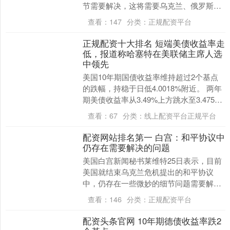
节需要解决，这将需要乌克兰、俄罗斯和
美国之间进一步磋商。 她说正规配资平台
查看：
147
分类：
正规配资平台
app....
正规配资十大排名 短端美债收益率走
低，报道称哈塞特在美联储主席人选
中领先
美国10年期国债收益率维持超过2个基点
的跌幅，持稳于日低4.0018%附近。 两年
期美债收益率从3.49%上方跳水至3.475%
下方，日内跌幅重新扩大至2.4个....
查看：
67
分类：
线上配资平台正规平台
配资网站排名第一 白宫：和平协议中
仍存在需要解决的问题
美国白宫新闻秘书莱维特25日表示，目前
美国就结束乌克兰危机提出的和平协议
中，仍存在一些微妙的细节问题需要解
决，但这些问题并非无法克服。这将需要
查看：
146
分类：
正规配资平台
乌克兰、俄罗斯和美....
配资头条官网 10年期德债收益率跌2