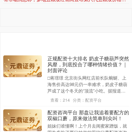
正规配资十大排名 奶皮子糖葫芦突然
风靡，到底投合了哪种情绪价值？｜
封面评论
□蒋璟璟 北京街头网红店前长队蜿蜒、上
海售价高达98元仍一串难求，奶皮子糖葫
芦成了这个冬天的“顶流”小吃。据报道，
近期，奶皮子糖葫芦突然风靡各地，“排队
查看：
214
分类：
配资平台
3小时”....
配资咨询平台 那盘让我追着要配方的
双椒口蘑，原来做法简单到尖叫！
姐妹们谁懂啊！上个月去闺蜜家蹭饭，就