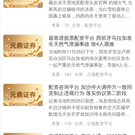
藏在冰天雪地里配资头条官网 的烟火气 当
寒风掠过穆棱河的冰面，当白雪给森林公
园裹上银装，鸡西的冬天便有了最动人的
模样——既有冰封千里的壮阔景致，也有
查看：
72
分类：
配资平台
烟火缭绕的舌....
最靠谱股票配资平台 西班牙马拉加发
生天然气泄漏事故 致4人遇难
当地时间11月25日下午，西班牙安达卢西
亚自治区马拉加省的埃尔庞蒂尔社区发生
一起严重的天然气泄漏事故，导致4人当场
死亡。事件发生在该市历史城区的居民区
查看：
163
分类：
正规配资平台
最靠谱股票....
配资咨询平台 加沙停火调停方一致同
意制止违规行为 落实协议第二阶段
记者当地时间25日获悉，埃及情报总局局
长拉沙德和卡塔尔副首相兼外交大臣穆罕
默德当天在开罗就加沙停火相关问题举行
会谈。双方在会谈中一致同意，将继续与
查看：
116
分类：
正规配资平台
美国加强合作与....